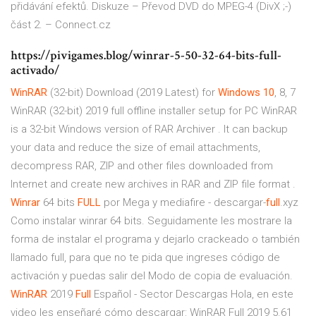
přidávání efektů.
Diskuze – Převod DVD do MPEG-4 (DivX ;-)
část 2. – Connect.cz
https://pivigames.blog/winrar-5-50-32-64-bits-full-
activado/
WinRAR
(32-bit) Download (2019 Latest) for
Windows
10
, 8, 7
WinRAR (32-bit) 2019 full offline installer setup for PC WinRAR
is a 32-bit Windows version of RAR Archiver . It can backup
your data and reduce the size of email attachments,
decompress RAR, ZIP and other files downloaded from
Internet and create new archives in RAR and ZIP file format .
Winrar
64 bits
FULL
por Mega y mediafire - descargar-
full
.xyz
Como instalar winrar 64 bits. Seguidamente les mostrare la
forma de instalar el programa y dejarlo crackeado o también
llamado full, para que no te pida que ingreses código de
activación y puedas salir del Modo de copia de evaluación.
WinRAR
2019
Full
Español - Sector Descargas Hola, en este
video les enseñaré cómo descargar: WinRAR Full 2019 5.61