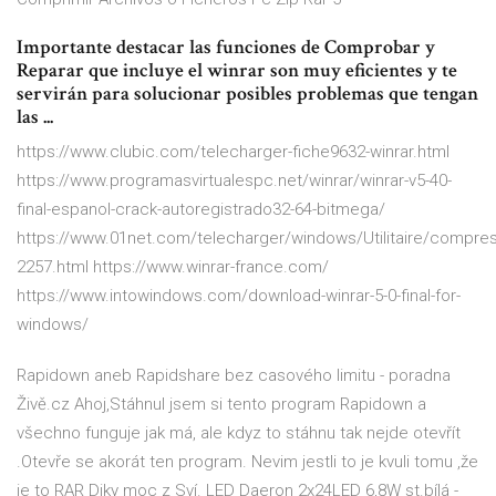
Importante destacar las funciones de Comprobar y
Reparar que incluye el winrar son muy eficientes y te
servirán para solucionar posibles problemas que tengan
las ...
https://www.clubic.com/telecharger-fiche9632-winrar.html
https://www.programasvirtualespc.net/winrar/winrar-v5-40-
final-espanol-crack-autoregistrado32-64-bitmega/
https://www.01net.com/telecharger/windows/Utilitaire/compre
2257.html https://www.winrar-france.com/
https://www.intowindows.com/download-winrar-5-0-final-for-
windows/
Rapidown aneb Rapidshare bez casového limitu - poradna
Živě.cz
Ahoj,Stáhnul jsem si tento program Rapidown a
všechno funguje jak má, ale kdyz to stáhnu tak nejde otevřít
.Otevře se akorát ten program. Nevim jestli to je kvuli tomu ,že
je to RAR Diky moc z
Sví. LED Daeron 2x24LED 6,8W st.bílá -