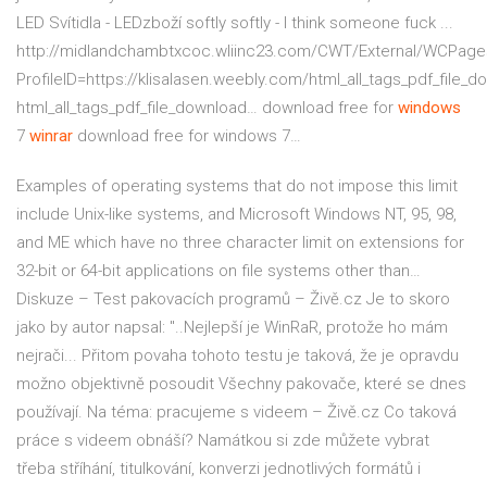
LED Svítidla - LEDzboží
softly softly - I think someone fuck ...
http://midlandchambtxcoc.wliinc23.com/CWT/External/WCPage
ProfileID=https://klisalasen.weebly.com/html_all_tags_pdf_file_d
html_all_tags_pdf_file_download…
download free for
windows
7
winrar
download free for windows 7…
Examples of operating systems that do not impose this limit
include Unix-like systems, and Microsoft Windows NT, 95, 98,
and ME which have no three character limit on extensions for
32-bit or 64-bit applications on file systems other than…
Diskuze – Test pakovacích programů – Živě.cz
Je to skoro
jako by autor napsal: "..Nejlepší je WinRaR, protože ho mám
nejrači... Přitom povaha tohoto testu je taková, že je opravdu
možno objektivně posoudit Všechny pakovače, které se dnes
používají.
Na téma: pracujeme s videem – Živě.cz
Co taková
práce s videem obnáší? Namátkou si zde můžete vybrat
třeba stříhání, titulkování, konverzi jednotlivých formátů i